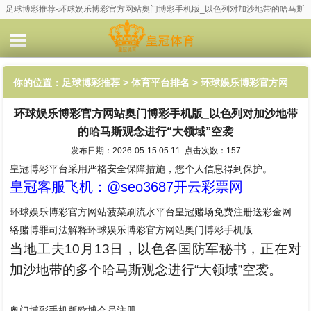
足球博彩推荐-环球娱乐博彩官方网站奥门博彩手机版_以色列对加沙地带的哈马斯
观念进行“大领域”空袭
你的位置：
足球博彩推荐
>
体育平台排名
> 环球娱乐博彩官方网
环球娱乐博彩官方网站奥门博彩手机版_以色列对加沙地带
站奥门博彩手机版_以色列对加沙地带的哈马斯观念进行“大领
的哈马斯观念进行“大领域”空袭
域”空袭
发布日期：2026-05-15 05:11 点击次数：157
皇冠博彩平台采用严格安全保障措施，您个人信息得到保护。
皇冠客服飞机：@seo3687开云彩票网
环球娱乐博彩官方网站菠菜刷流水平台皇冠赌场免费注册送彩金网
络赌博罪司法解释环球娱乐博彩官方网站奥门博彩手机版_
当地工夫10月13日，以色各国防军秘书，正在对
加沙地带的多个哈马斯观念进行“大领域”空袭。
奥门博彩手机版
欧博会员注册