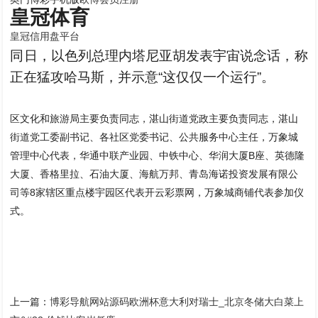
皇冠体育
皇冠信用盘平台
同日，以色列总理内塔尼亚胡发表宇宙说念话，称
正在猛攻哈马斯，并示意“这仅仅一个运行”。
区文化和旅游局主要负责同志，湛山街道党政主要负责同志，湛山
街道党工委副书记、各社区党委书记、公共服务中心主任，万象城
管理中心代表，华通中联产业园、中铁中心、华润大厦B座、英德隆
大厦、香格里拉、石油大厦、海航万邦、青岛海诺投资发展有限公
司等8家辖区重点楼宇园区代表开云彩票网，万象城商铺代表参加仪
式。
上一篇：
博彩导航网站源码欧洲杯意大利对瑞士_北京冬储大白菜上