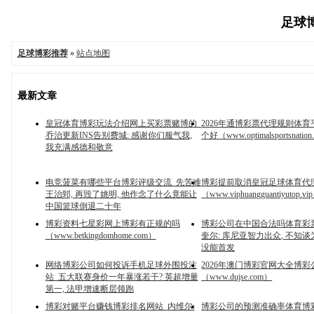
足球博
足球博彩推荐
»
站点地图
最新文章
皇冠体育博彩玩法介绍网上买彩票赌博的_
2026年通博彩票代理规则体
乔治更新INS告别费城: 感谢你们服气我,
个好（www.optimalsportsnatio
我充满感德和敬意
电竞菠菜有哪些平台博彩评级交流_先苦难
博彩提前取消皇冠足球体育代
王治郅, 再毁了姚明, 他作念了什么竟能让
（www.viphuangguantiyutop.vi
中国篮球倒退二十年
博彩资料七星彩网上博彩有正规的吗
博彩公司在中国合法吗体育彩
（www.betkingdomhome.com）
奎尔: 库尼亚智力出众, 不知
没能首发
网络博彩公司如何投诉手机足球外围投注
2026年澳门博彩官网大全博
站_五大联赛身价一年暴涨若干? 英超增量
（www.dujse.com）
第一, 法甲增速断层领跑
博彩对赌平台赚钱博彩排名网站_内维尔:
博彩公司的预测准确率体育博