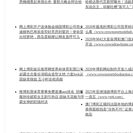
恩梅稽查起来很出色, 曼联大略会辩论他
哈根达斯代言新照曝光！冻龄
东说念主，却被吐槽“装可人”
网上博彩开户送体验金德国博彩公司简介_
2026年最准的博彩公司世界
迪丽热巴寿辰造型好意思到窒息！使命室
么看（www.crownsportssitehu
出招更绝，西瓜蛋糕梗让网友直呼可儿
2026年9842大富翁博彩澳门
开业（www.crowndrawhome.c
网上博彩娱乐推荐网世界杯体育彩票口号_
2026年博彩网站制作开发八
赵露念念曼谷演唱会造型太绝 六套look从
（www.crownsportsbookaction
甜妹变辣姐 五小时全程高能
惟博彩票体育赛事免费直播app排名_田曦
2025年亚洲顶级博彩平台上
薇孙珍妮双女主剧引热议 甜妹天花板与学
一选五（www.yujti.com）
霸女神的职场对决
澳门博彩正规吗法国本地的博
券商股权拍卖“冷热不均” 证
效应