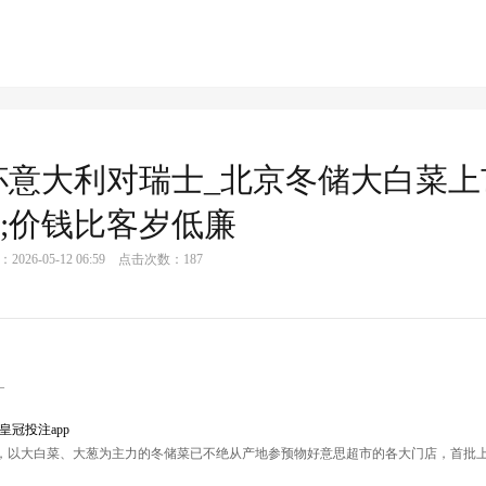
网
十大体育平台投注
线上百家乐
推荐正规博彩平台
杯意大利对瑞士_北京冬储大白菜上
32;价钱比客岁低廉
026-05-12 06:59 点击次数：187
_
皇冠投注app
，以大白菜、大葱为主力的冬储菜已不绝从产地参预物好意思超市的各大门店，首批