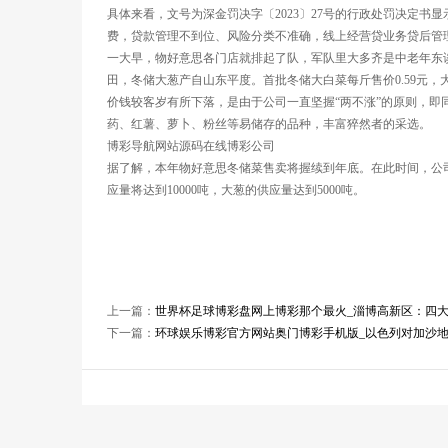
具体来看，文号为深金罚决字〔2023〕27号的行政处罚决定
费，贷款管理不到位、风险分类不准确，线上经营贷业务贷后管
一大早，物好意思各门店就排起了队，军队里大多齐是中老年东
田，冬储大葱产自山东平度。首批冬储大白菜每斤售价0.59元，
价钱较客岁有所下落，是由于公司一直坚握“两不涨”的原则，
药、红薯、萝卜、粉丝等易储存的品种，丰富猝然者的采选。
博彩导航网站源码在线博彩公司
据了解，本年物好意思冬储菜售卖将握续到年底。在此时间，公
应量将达到10000吨，大葱的供应量达到5000吨。
上一篇：
世界杯足球博彩盘网上博彩那个最火_淄博高新区：四大
下一篇：
环球娱乐博彩官方网站奥门博彩手机版_以色列对加沙地