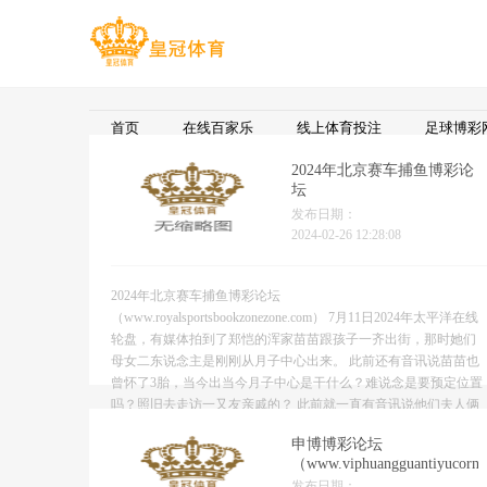
首页
在线百家乐
线上体育投注
足球博彩
首页
靠谱体育平台投注
2024年北京赛车捕鱼博彩论
坛
（www.royalsportsbookzonez
发布日期：
2024-02-26 12:28:08
2024年北京赛车捕鱼博彩论坛
（www.royalsportsbookzonezone.com） 7月11日2024年太平洋在线
轮盘，有媒体拍到了郑恺的浑家苗苗跟孩子一齐出街，那时她们
母女二东说念主是刚刚从月子中心出来。 此前还有音讯说苗苗也
曾怀了3胎，当今出当今月子中心是干什么？难说念是要预定位置
吗？照旧去走访一又友亲戚的？ 此前就一直有音讯说他们夫人俩
不对，况兼苗苗还带着娘家一家东说念主来到了...
申博博彩论坛
（www.viphuangguantiyucorne
发布日期：