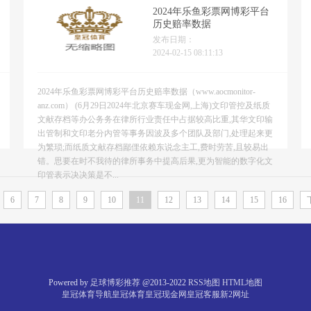
心还没有成为现实...
2024年乐鱼彩票网博彩平台
历史赔率数据
（www.aocmonitor-
发布日期：
anz.com）
2024-02-15 08:11:13
2024年乐鱼彩票网博彩平台历史赔率数据（www.aocmonitor-
anz.com） (6月29日2024年北京赛车现金网,上海)文印管控及纸质
文献存档等办公务务在律所行业责任中占据较高比重,其华文印输
出管制和文印老分内管等事务因波及多个团队及部门,处理起来更
为繁琐;而纸质文献存档鄙俚依赖东说念主工,费时劳苦,且较易出
错。思要在时不我待的律所事务中提高后果,更为智能的数字化文
印管表示决决策是不...
6
7
8
9
10
11
12
13
14
15
16
Powered by
足球博彩推荐
@2013-2022
RSS地图
HTML地图
皇冠体育导航
皇冠体育
皇冠现金网
皇冠客服
新2网址