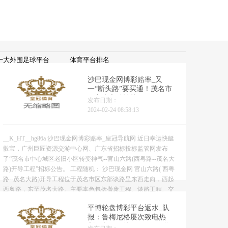
十大外围足球平台
体育平台排名
沙巴现金网博彩赔率_又
一“断头路”要买通！茂名市
区官山六路计较下月开工
发布日期：
2024-02-24 08:58:13
__K_HT__hg86a 沙巴现金网博彩赔率_皇冠导航网 近日幸运快艇
骰宝，广州巨匠资源交游中心网、广东省招标投标监管网发布
了“茂名市中心城区老旧小区转变神气--官山六路(西粤路--茂名大
路)开导工程”招标公告。 工程随机： 沙巴现金网 官山六路( 西粤
路--茂名大路)开导工程位于茂名市区东部谈路呈东西走向，西起
西粤路，东至茂名大路。主要本色包括撤废工程、谈路工程、交
通工程、排水工程、照明工程、...
平博轮盘博彩平台返水_队
报：鲁梅尼格屡次致电热
刺，拜仁可能9500万欧+奖