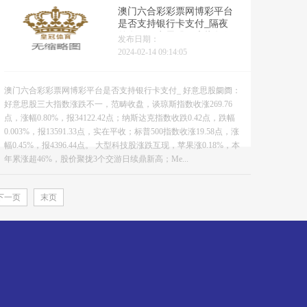
彩平台，全球博彩业从业者们一起分享讨论。 ...
澳门六合彩彩票网博彩平台
是否支持银行卡支付_隔夜
外盘：好意思股三大指数收
发布日期：
盘涨跌不一 苹果股价聚拢3
2024-02-14 09:14:05
个交游日鼎新高
澳门六合彩彩票网博彩平台是否支持银行卡支付_ 好意思股阛阓：
好意思股三大指数涨跌不一，范畴收盘，谈琼斯指数收涨269.76
点，涨幅0.80%，报34122.42点；纳斯达克指数收跌0.42点，跌幅
0.003%，报13591.33点，实在平收；标普500指数收涨19.58点，涨
幅0.45%，报4396.44点。 大型科技股涨跌互现，苹果涨0.18%，本
年累涨超46%，股价聚拢3个交游日续鼎新高；Me...
下一页
末页