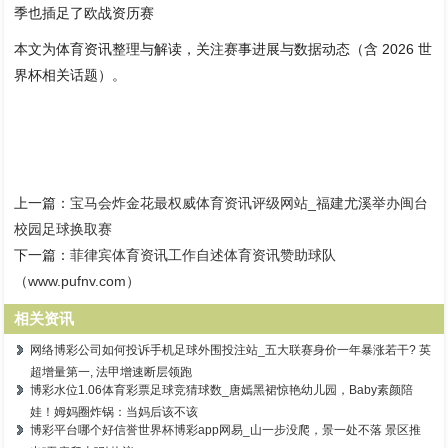
季也插足了欧战资历赛
本文为体育资讯整理与解读，关注赛事进展与数据动态（含 2026 世
界杯相关话题）。
上一篇：
宝马会炸金花最权威体育资讯评级网站_福建尤溪举办闽台
校园足球换取赛
下一篇：
菲律宾体育资讯工作自述体育资讯赞助球队
（www.pufnv.com）
相关资讯
网络博彩公司如何投诉手机足球外围投注站_五大联赛身价一年暴涨若干? 英
超增量第一, 法甲增速断层领跑
博彩水位1.06体育彩票足球竞猜球数_唐嫣黑裙惊艳幼儿园，Baby素颜陪
娃！姆妈圈炸锅：当妈后该不该
博彩平台哪个好信誉世界杯博彩app网易_山一步没爬，景一处不落 景区推