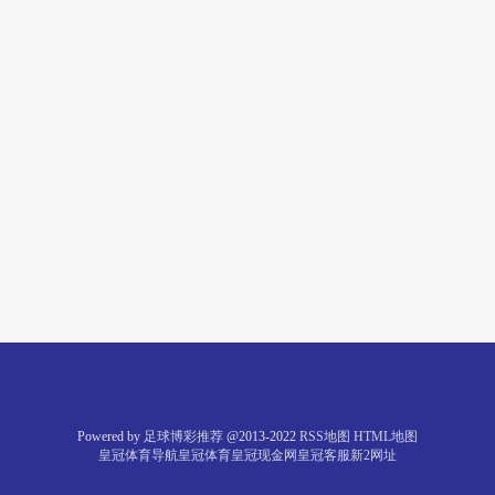
Powered by
足球博彩推荐
@2013-2022
RSS地图
HTML地图
皇冠体育导航
皇冠体育
皇冠现金网
皇冠客服
新2网址