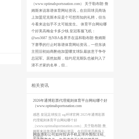
（www.optimalsportsnation.com） 关于勒布朗·詹
姆斯来说靠谱体育网站资讯，在目田球员商场
上加盟尼克斯本应是个可想而知的礼聘，但当
今看来这似乎不太可能发生。 体育平台网站哪
个好美高梅金卡多少钱 皇冠客服飞机：
@seo3687 当NBA各界齐在温和勒布朗·詹姆斯
下赛季的行止时靠谱体育网站资讯，一些东谈
主照旧初始商酌他加盟哪支球队最故意于争夺
总冠军。居然如斯，纽约尼克斯队也被列入了
潜不才家的名单，但...
相关资讯
2026年通博彩票代理规则体育平台网站哪个好
（www.optimalsportsnation.com
感恩 皇冠足球投注 ug环球官网 2025年通博彩票
代理规则体育平台网站哪个好
（www.optimalsportsnation.com） 关于勒布朗·詹
姆斯来说靠谱体育网站资讯，在目田球员商场上
网络博彩公司如何投诉手机足球外围投注站_
加盟尼...