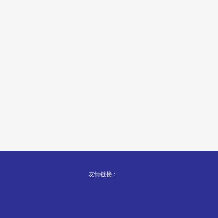
友情链接：